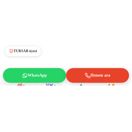
TURSAB üyesi
WhatsApp
Hemen ara
45+
10K+
6
4.8
Tur Seçeneği
Mutlu Misafir
Tatil Bölgesi
Ortalama Puan