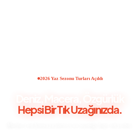
2026 Yaz Sezonu Turları Açıldı
Deniz, Macera, Özgürlük
Hepsi Bir Tık Uzağınızda.
Marmaris'ten Alanya'ya yüzlerce tur seçeneği, hepsi tek yerden.