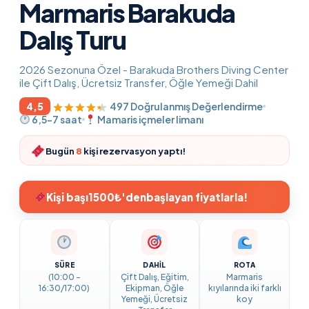
Marmaris Barakuda
Dalış Turu
2026 Sezonuna Özel - Barakuda Brothers Diving Center
ile Çift Dalış, Ücretsiz Transfer, Öğle Yemeği Dahil
4,5
497 Doğrulanmış Değerlendirme
6,5-7 saat
Mamaris içmeler limanı
Bugün
8
kişi rezervasyon yaptı!
Kişi başı
1500₺'den
başlayan fiyatlarla!
SÜRE
DAHİL
ROTA
(10:00 -
Çift Dalış, Eğitim,
Marmaris
16:30/17:00)
Ekipman, Öğle
kıyılarında iki farklı
Yemeği, Ücretsiz
koy