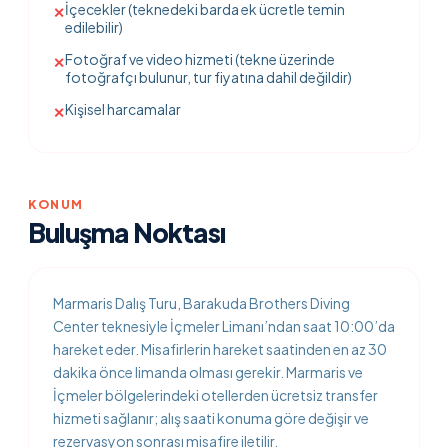
İçecekler (teknedeki barda ek ücretle temin
✕
edilebilir)
Fotoğraf ve video hizmeti (tekne üzerinde
✕
fotoğrafçı bulunur, tur fiyatına dahil değildir)
Kişisel harcamalar
✕
KONUM
Buluşma Noktası
Marmaris Dalış Turu, Barakuda Brothers Diving
Center teknesiyle İçmeler Limanı’ndan saat 10:00’da
hareket eder. Misafirlerin hareket saatinden en az 30
dakika önce limanda olması gerekir. Marmaris ve
İçmeler bölgelerindeki otellerden ücretsiz transfer
hizmeti sağlanır; alış saati konuma göre değişir ve
rezervasyon sonrası misafire iletilir.