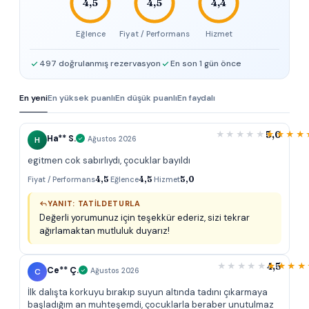
4,5
4,5
4,4
Eğlence
Fiyat / Performans
Hizmet
497 doğrulanmış rezervasyon
En son 1 gün önce
En yeni
En yüksek puanlı
En düşük puanlı
En faydalı
5,0
Ha** S.
H
Ağustos 2026
egitmen cok sabırlıydı, çocuklar bayıldı
Fiyat / Performans
4,5
·
Eğlence
4,5
·
Hizmet
5,0
YANIT: TATILDETURLA
Değerli yorumunuz için teşekkür ederiz, sizi tekrar
ağırlamaktan mutluluk duyarız!
4,5
Ce** Ç.
C
Ağustos 2026
İlk dalışta korkuyu bırakıp suyun altında tadını çıkarmaya
başladığım an muhteşemdi, çocuklarla beraber unutulmaz