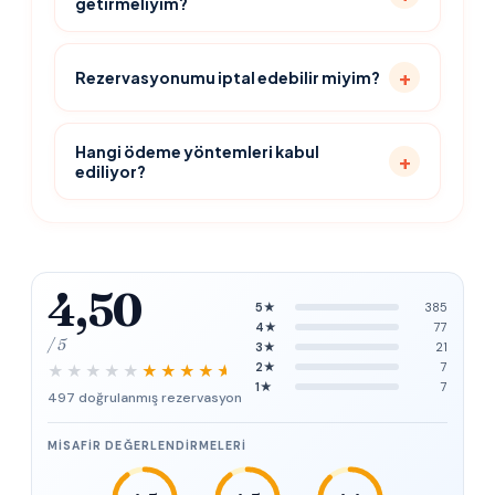
getirmeliyim?
Rezervasyonumu iptal edebilir miyim?
Hangi ödeme yöntemleri kabul
ediliyor?
4,50
5★
385
4★
77
/ 5
3★
21
2★
7
1★
7
497 doğrulanmış rezervasyon
MISAFIR DEĞERLENDIRMELERI