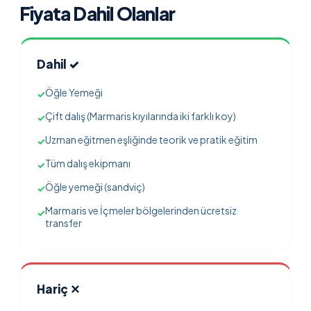
Fiyata Dahil Olanlar
Dahil ✓
Öğle Yemeği
✓
Çift dalış (Marmaris kıyılarında iki farklı koy)
✓
Uzman eğitmen eşliğinde teorik ve pratik eğitim
✓
Tüm dalış ekipmanı
✓
Öğle yemeği (sandviç)
✓
Marmaris ve İçmeler bölgelerinden ücretsiz
✓
transfer
Hariç ✕