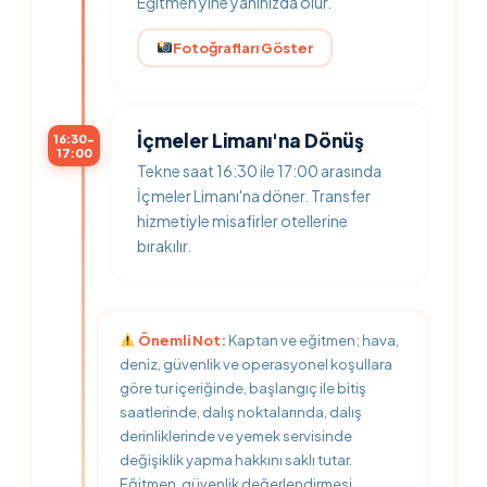
Eğitmen yine yanınızda olur.
Fotoğrafları Göster
İçmeler Limanı'na Dönüş
16:30-
17:00
Tekne saat 16:30 ile 17:00 arasında
İçmeler Limanı'na döner. Transfer
hizmetiyle misafirler otellerine
bırakılır.
Önemli Not:
Kaptan ve eğitmen; hava,
deniz, güvenlik ve operasyonel koşullara
göre tur içeriğinde, başlangıç ile bitiş
saatlerinde, dalış noktalarında, dalış
derinliklerinde ve yemek servisinde
değişiklik yapma hakkını saklı tutar.
Eğitmen, güvenlik değerlendirmesi