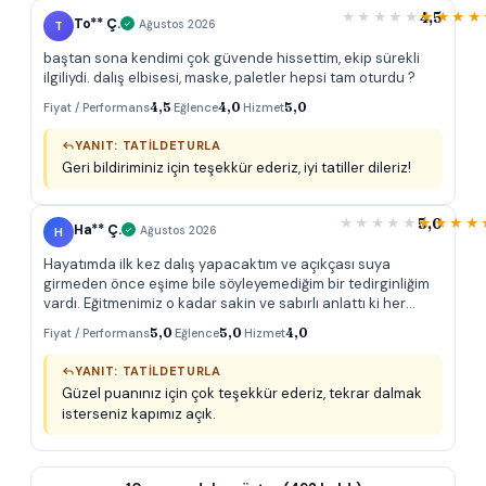
4,5
To** Ç.
T
Ağustos 2026
baştan sona kendimi çok güvende hissettim, ekip sürekli
ilgiliydi. dalış elbisesi, maske, paletler hepsi tam oturdu ?
Fiyat / Performans
4,5
·
Eğlence
4,0
·
Hizmet
5,0
YANIT: TATILDETURLA
Geri bildiriminiz için teşekkür ederiz, iyi tatiller dileriz!
5,0
Ha** Ç.
H
Ağustos 2026
Hayatımda ilk kez dalış yapacaktım ve açıkçası suya
girmeden önce eşime bile söyleyemediğim bir tedirginliğim
vardı. Eğitmenimiz o kadar sakin ve sabırlı anlattı ki her
adımda kendimi rahat hissettim, hiç acele ettirmedi. Tekne
Fiyat / Performans
5,0
·
Eğlence
5,0
·
Hizmet
4,0
nervli ilk dalışçılarla doluydu ama ekip herkese ayrı ayrı
ilgilendi. Teknede bir fotoğrafçı da vardı, dileyenler ayrıca
YANIT: TATILDETURLA
fotoğraf ve video alabiliyordu, biz de birkaç kare aldık güzel
Güzel puanınız için çok teşekkür ederiz, tekrar dalmak
oldu. Eşimle ikimiz de çok memnun kaldık.
isterseniz kapımız açık.