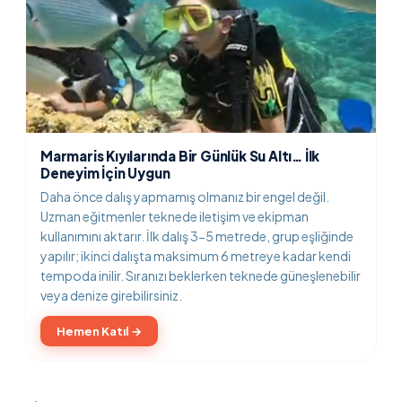
Marmaris Kıyılarında Bir Günlük Su Altı… İlk
Deneyim İçin Uygun
Daha önce dalış yapmamış olmanız bir engel değil.
Uzman eğitmenler teknede iletişim ve ekipman
kullanımını aktarır. İlk dalış 3-5 metrede, grup eşliğinde
yapılır; ikinci dalışta maksimum 6 metreye kadar kendi
tempoda inilir. Sıranızı beklerken teknede güneşlenebilir
veya denize girebilirsiniz.
Hemen Katıl →