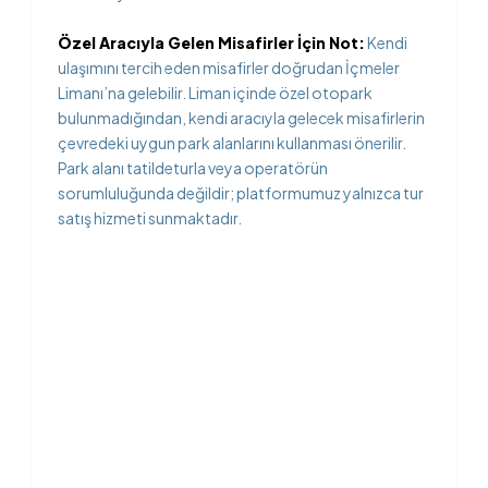
Özel Aracıyla Gelen Misafirler İçin Not:
Kendi
ulaşımını tercih eden misafirler doğrudan İçmeler
Limanı’na gelebilir. Liman içinde özel otopark
bulunmadığından, kendi aracıyla gelecek misafirlerin
çevredeki uygun park alanlarını kullanması önerilir.
Park alanı tatildeturla veya operatörün
sorumluluğunda değildir; platformumuz yalnızca tur
satış hizmeti sunmaktadır.