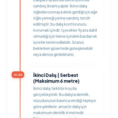
sandviç ikramı yapılır. İkinci dalış
öğleden sonraya denk geldiği için ağır
öğle yemeği yerine sandviç tercih
edilmiştir; bu dalış konforunuzu
korumak içindir. İçecekler fiyata dahil
olmadığı için tekne içindeki bardan ek
ücretle temin edilebilir. Sıranızı
beklerken güvertede güneşlenebilir
veya denize girebilirsiniz.
İkinci Dalış | Serbest
14:00
(Maksimum 6 metre)
İkinci dalış farklı bir koyda
gerçekleştirilir. Bu dalışta derinlik,
vücudunuzun basınca verdiği tepkiye
göre şekillenir; amatör dalış için
maksimum derinlik 6 metredir.