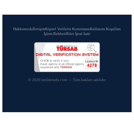
Hakkımızda
İletişim
Kişisel Verilerin Korunması
Kullanım Koşulları
İşlem Rehberi
Bilet İptal İade
© 2026 tatildeturla.com — Tüm hakları saklıdır.