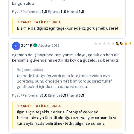
bir gün oldu.
Fiyat / Performans
4,5
·
Eğlence
4,0
·
Hizmet
4,5
YANIT: TATILDETURLA
Bizimle daldığınız için teşekkür ederiz, görüşmek üzere!
3,5
Gö** K.
G
Ağustos 2026
eğitmen dalış boyunca tam yanımızdaydı, çocuk da ben de
kendimizi güvende hissettik. iki koy da güzeldi, su berraktı.
Beğenmedikleri
teknede fotoğrafçı vardı ama fotoğraf ve video ayrı
ücretmiş, bunu önceden net bilmiyorduk biraz tuhaf
geldi. paket içinde olsa daha iyi olurdu.
Fiyat / Performans
3,0
·
Eğlence
3,5
·
Hizmet
3,5
YANIT: TATILDETURLA
İlginiz için teşekkür ederiz. Fotoğraf ve video
hizmetinin ayrı ücretli olduğu rezervasyon sırasında ve
tur sayfamızda belirtilmektedir, bilginize sunarız.