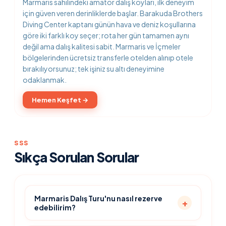
Marmaris sahilindeki amatör dalış koyları, ilk deneyim
için güven veren derinliklerde başlar. Barakuda Brothers
Diving Center kaptanı günün hava ve deniz koşullarına
göre iki farklı koy seçer; rota her gün tamamen aynı
değil ama dalış kalitesi sabit. Marmaris ve İçmeler
bölgelerinden ücretsiz transferle otelden alınıp otele
bırakılıyorsunuz; tek işiniz su altı deneyimine
odaklanmak.
Hemen Keşfet →
SSS
Sıkça Sorulan Sorular
Marmaris Dalış Turu'nu nasıl rezerve
edebilirim?