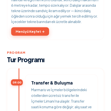
6 metreye kadar, tempo size kalıyor. Dalışlar arasında
tekne üzerinde sandviç ikram ediliyor — ikinci dalış
öğleden sonra olduğu için ağır yemek tercih edilmiyor.
İçecekler tekne barından ek ücretle alınabilir.
Menüyü Keşfet →
PROGRAM
Tur Programı
Transfer & Buluşma
09:00
Marmaris ve İçmeler bölgelerindeki
otellerden ücretsiz transfer ile
İçmeler Limanı'na ulaşılır. Transfer
saati konuma göre değişir; alış saat ve