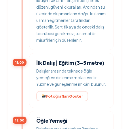
iletişimi aktarılır: el işaretleri, nefes
düzeni, güvenlik kuralları. Ardından su
üzerinde ekipmanların doğru kullanımı
uzman eğitmenler tarafından
gösterilir. Sertifika ya da önceki dalış
tecrübesi gerekmez; tur amatör
misafirler için düzenlenir.
İlk Dalış | Eğitim (3-5 metre)
11:00
Dalışlar arasında teknede öğle
yemeği ve dinlenme molası verilir.
Yüzme ve güneşlenme imkânı bulunur.
Fotoğrafları Göster
Öğle Yemeği
12:00
Dalışların arasında tekne üzerinde