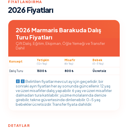
FIYATLANDIRMA
2026 Fiyatları
2026 Marmaris Barakuda Dalış
Turu Fiyatları
Çift Dalış, Eğitim, Ekipman, Öğle Yemeği ve Transfer
Dahil
Yetişkin
Misafir
Bebek
Konsept
(12+ Yaş)
(6+ Yaş)
(0-5 Yaş)
Dalış Turu
1500 ₺
800 ₺
Ücretsiz
Belirtilen fiyatlar mevcut ay için geçerlidir; bir
sonraki ayın fiyatları her ay sonunda güncellenir. 12 yaş
ve üzeri misafirler dalış yapabilir. 6 yaş ve üzeri misafirler
dalmadan tura katılabilir; yüzme molalarında denize
girebilir, tekne güvertesinde dinlenebilir. 0-5 yaş
bebekler ücretsizdir. Transfer fiyata dahildir.
DETAYLAR