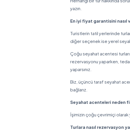
Herhangi bir tur hakkında sorul
yazın.
En iyi fiyat garantisini nasıl
Turistlerin tatil yerlerinde tur
diğer seçenek ise yerel seyah
Çoğu seyahat acentesi turları 
rezervasyonu yaparken, tedar
yaparsınız.
Biz, üçüncü taraf seyahat ace
bağlarız.
Seyahat acenteleri neden f
İşimizin çoğu çevrimiçi olarak
Turlara nasıl rezervasyon 