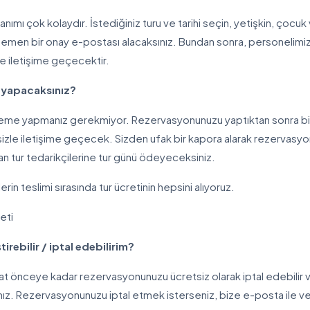
ımı çok kolaydır. İstediğiniz turu ve tarihi seçin, yetişkin, çocuk 
n. Hemen bir onay e-postası alacaksınız. Bundan sonra, personelimi
le iletişime geçecektir.
 yapacaksınız?
eme yapmanız gerekmiyor. Rezervasyonunuzu yaptıktan sonra bilet
z sizle iletişime geçecek. Sizden ufak bir kapora alarak rezervas
an tur tedarikçilerine tur günü ödeyeceksiniz.
tlerin teslimi sırasında tur ücretinin hepsini alıyoruz.
eti
irebilir / iptal edebilirim?
t önceye kadar rezervasyonunuzu ücretsiz olarak iptal edebilir vey
ınız. Rezervasyonunuzu iptal etmek isterseniz, bize e-posta ile v