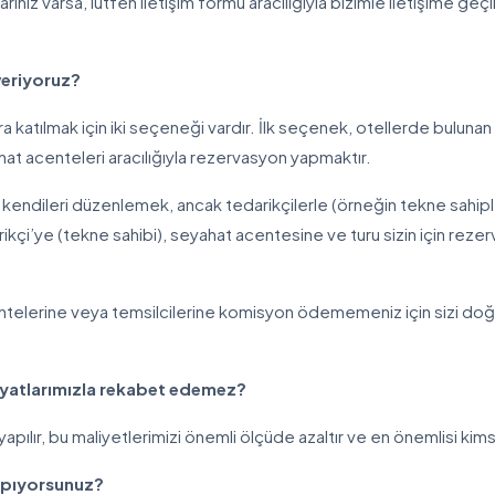
arınız varsa, lütfen iletişim formu aracılığıyla bizimle iletişime ge
 veriyoruz?
lara katılmak için iki seçeneği vardır. İlk seçenek, otellerde bulunan o
at acenteleri aracılığıyla rezervasyon yapmaktır.
kendileri düzenlemek, ancak tedarikçilerle (örneğin tekne sahipleri)
ikçi’ye (tekne sahibi), seyahat acentesine ve turu sizin için r
ntelerine veya temsilcilerine komisyon ödememeniz için sizi doğru
iyatlarımızla rekabet edemez?
 yapılır, bu maliyetlerimizi önemli ölçüde azaltır ve en önemlisi
yapıyorsunuz?