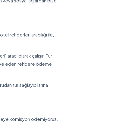
çin veya sosyal ağlardan bize
tel rehberleri aracılığı ile,
 aracı olarak çalışır. Tur
ezerve eden rehbere ödeme
dan tur sağlayıcılarına
 kimseye komisyon ödemiyoruz.