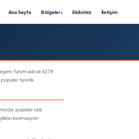
Ana Sayfa
Bölgeler
Ekibimiz
İletişim
▾
r. Beşem Turizm adı ve 4278
popüler turistik
emizde, popüler tatil
aylıkla rezervasyon