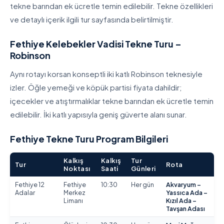
tekne barından ek ücretle temin edilebilir. Tekne özellikleri
ve detaylı içerik ilgili tur sayfasında belirtilmiştir.
Fethiye Kelebekler Vadisi Tekne Turu –
Robinson
Aynı rotayı korsan konseptli iki katlı Robinson teknesiyle
izler. Öğle yemeği ve köpük partisi fiyata dahildir;
içecekler ve atıştırmalıklar tekne barından ek ücretle temin
edilebilir. İki katlı yapısıyla geniş güverte alanı sunar.
Fethiye Tekne Turu Program Bilgileri
Kalkış
Kalkış
Tur
Tur
Rota
Noktası
Saati
Günleri
Fethiye 12
Fethiye
10:30
Her gün
Akvaryum –
Adalar
Merkez
Yassıca Ada –
Limanı
Kızıl Ada –
Tavşan Adası