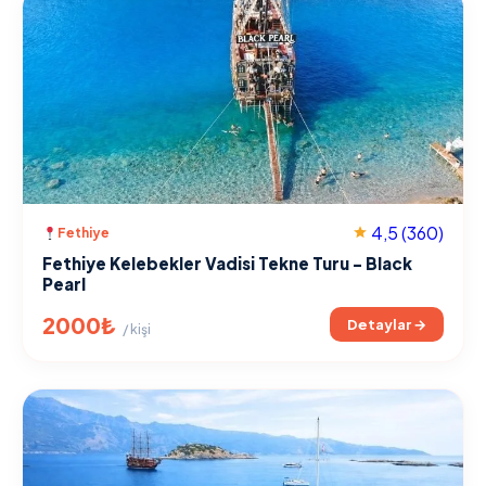
4,5
(360)
Fethiye
Fethiye Kelebekler Vadisi Tekne Turu - Black
Pearl
2000₺
Detaylar →
/ kişi