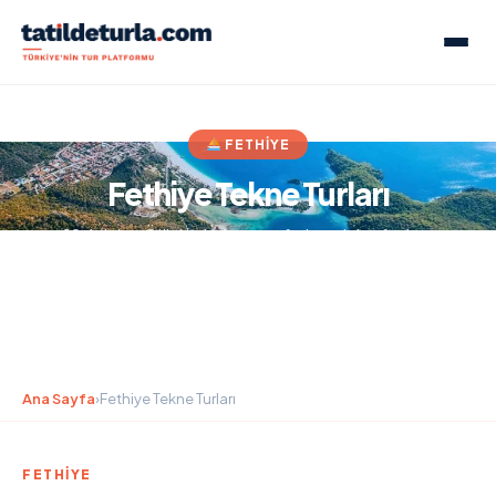
FETHIYE
Fethiye Tekne Turları
12 Adalar, Ölüdeniz, jeep safari ve daha fazlası
Ana Sayfa
›
Fethiye Tekne Turları
FETHIYE