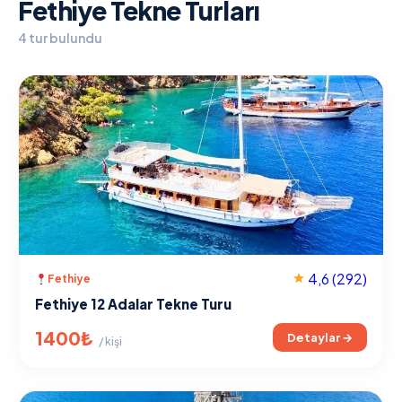
Fethiye Tekne Turları
4 tur bulundu
4,6
(292)
Fethiye
Fethiye 12 Adalar Tekne Turu
1400₺
Detaylar →
/ kişi