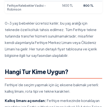
Fethiye Kelebekler Vadisi –
1400 TL
800 TL
Robinson
0-3 yaş bebekler ücretsiz katılır; bu yaş aralığı için
teknede özel koltuk tahsis edilmez. Tüm Fethiye tekne
turlarında transfer hizmeti sunulmamaktadır; misafirler
kendi ulaşımlarıyla Fethiye Merkez Limanı veya Ölüdeniz
Limanı’na gelir. Her turun detaylı fiyat tablosuna ve içerik
bilgisine ilgili tur sayfasından ulaşılabilir.
Hangi Tur Kime Uygun?
Fethiye’de seçim yapmak için üç eksene bakmak yeterli:
kalkış limanı, rota tipi ve tekne karakteri.
Kalkış limanı açısından:
Fethiye merkezinde konaklayan
misafirler için Fethiye Merkez Limanı kalkışlı 12 Adalar Tekne