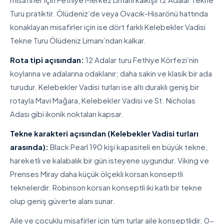
Turu pratiktir. Ölüdeniz’de veya Ovacık-Hisarönü hattında
konaklayan misafirler için ise dört farklı Kelebekler Vadisi
Tekne Turu Ölüdeniz Limanı’ndan kalkar.
Rota tipi açısından:
12 Adalar turu Fethiye Körfezi’nin
koylarına ve adalarına odaklanır; daha sakin ve klasik bir ada
turudur. Kelebekler Vadisi turları ise altı duraklı geniş bir
rotayla Mavi Mağara, Kelebekler Vadisi ve St. Nicholas
Adası gibi ikonik noktaları kapsar.
Tekne karakteri açısından (Kelebekler Vadisi turları
arasında):
Black Pearl 190 kişi kapasiteli en büyük tekne,
hareketli ve kalabalık bir gün isteyene uygundur. Viking ve
Prenses Miray daha küçük ölçekli korsan konseptli
teknelerdir. Robinson korsan konseptli iki katlı bir tekne
olup geniş güverte alanı sunar.
Aile ve çocuklu misafirler için tüm turlar aile konseptlidir. 0-