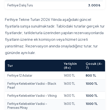
Fethiye Dalış Turu
3.000 ₺
Fethiye Tekne Turları 2026 Yılında aşağıdaki güncel
fiyatlarla satışa sunulmaktadır. Tablodaki tutarlar gerçek tur
fiyatlarıdır; tatildeturla üzerinden yapılan rezervasyonlarda
fiyatların üzerine ek komisyon veya hizmet ücreti
yansıtılmaz. Rezervasyon anında onayladığınız tutar, tur
gününde aynı kalır.
Yetişkin
Çocuk (4-
Tur
(8+)
7)
Fethiye 12 Adalar
1400 TL
800 TL
Fethiye Kelebekler Vadisi – Black
1600 TL
1000 TL
Pearl
Fethiye Kelebekler Vadisi – Viking
1600 TL
1000 TL
Fethiye Kelebekler Vadisi –
1600 TL
1000 TL
Prenses Miray