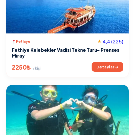
4,4
(225)
Fethiye
Fethiye Kelebekler Vadisi Tekne Turu- Prenses
Miray
2250₺
Detaylar →
/ kişi