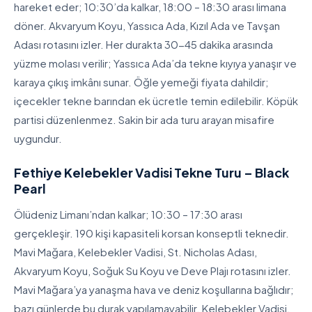
hareket eder; 10:30’da kalkar, 18:00 – 18:30 arası limana
döner. Akvaryum Koyu, Yassıca Ada, Kızıl Ada ve Tavşan
Adası rotasını izler. Her durakta 30-45 dakika arasında
yüzme molası verilir; Yassıca Ada’da tekne kıyıya yanaşır ve
karaya çıkış imkânı sunar. Öğle yemeği fiyata dahildir;
içecekler tekne barından ek ücretle temin edilebilir. Köpük
partisi düzenlenmez. Sakin bir ada turu arayan misafire
uygundur.
Fethiye Kelebekler Vadisi Tekne Turu – Black
Pearl
Ölüdeniz Limanı’ndan kalkar; 10:30 – 17:30 arası
gerçekleşir. 190 kişi kapasiteli korsan konseptli teknedir.
Mavi Mağara, Kelebekler Vadisi, St. Nicholas Adası,
Akvaryum Koyu, Soğuk Su Koyu ve Deve Plajı rotasını izler.
Mavi Mağara’ya yanaşma hava ve deniz koşullarına bağlıdır;
bazı günlerde bu durak yapılamayabilir. Kelebekler Vadisi,