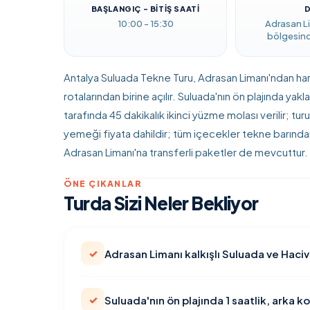
BAŞLANGIÇ - BITIŞ SAATI
D
10:00 - 15:30
Adrasan L
bölgesind
Antalya Suluada Tekne Turu, Adrasan Limanı'ndan hare
rotalarından birine açılır. Suluada'nın ön plajında yak
tarafında 45 dakikalık ikinci yüzme molası verilir; t
yemeği fiyata dahildir; tüm içecekler tekne barında
Adrasan Limanı'na transferli paketler de mevcuttur.
ÖNE ÇIKANLAR
Turda Sizi Neler Bekliyor
✓
Adrasan Limanı kalkışlı Suluada ve Haciv
✓
Suluada'nın ön plajında 1 saatlik, arka