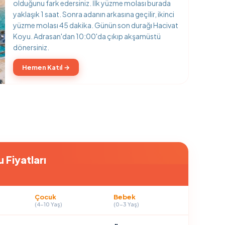
olduğunu fark edersiniz. İlk yüzme molası burada
yaklaşık 1 saat. Sonra adanın arkasına geçilir, ikinci
yüzme molası 45 dakika. Günün son durağı Hacivat
Koyu. Adrasan'dan 10:00'da çıkıp akşamüstü
dönersiniz.
Hemen Katıl →
 Fiyatları
Çocuk
Bebek
(4-10 Yaş)
(0-3 Yaş)