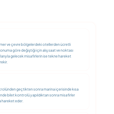
er ve çevre bölgelerdeki otellerden ücretli
konuma göre değiştiği için alış saat ve noktası
larıyla gelecek misafirlerin ise tekne hareket
ekir.
ntrolünden geçtikten sonra marina içerisinde kısa
şinde bilet kontrolü yapıldıktan sonra misafirler
a hareket eder.