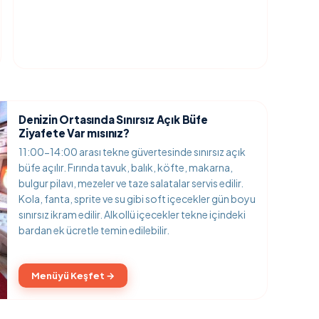
Denizin Ortasında Sınırsız Açık Büfe
Ziyafete Var mısınız?
11:00-14:00 arası tekne güvertesinde sınırsız açık
büfe açılır. Fırında tavuk, balık, köfte, makarna,
bulgur pilavı, mezeler ve taze salatalar servis edilir.
Kola, fanta, sprite ve su gibi soft içecekler gün boyu
sınırsız ikram edilir. Alkollü içecekler tekne içindeki
bardan ek ücretle temin edilebilir.
Menüyü Keşfet →