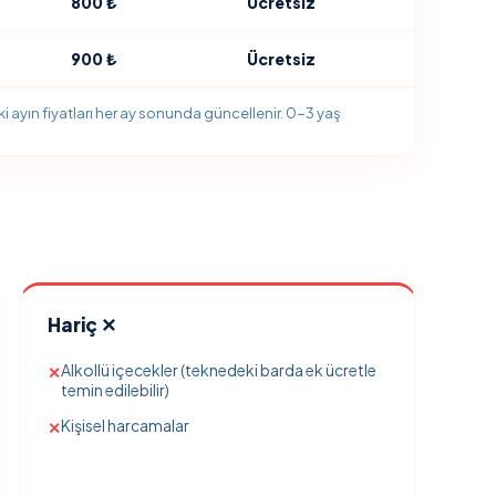
800 ₺
Ücretsiz
900 ₺
Ücretsiz
aki ayın fiyatları her ay sonunda güncellenir. 0-3 yaş
Hariç ✕
Alkollü içecekler (teknedeki barda ek ücretle
✕
temin edilebilir)
Kişisel harcamalar
✕