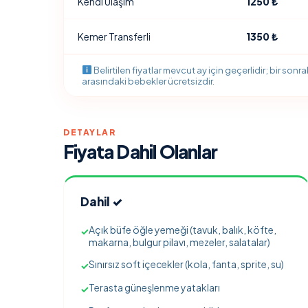
Kendi Ulaşım
1250 ₺
Kemer Transferli
1350 ₺
Belirtilen fiyatlar mevcut ay için geçerlidir; bir sonr
arasındaki bebekler ücretsizdir.
DETAYLAR
Fiyata Dahil Olanlar
Dahil ✓
Açık büfe öğle yemeği (tavuk, balık, köfte,
✓
makarna, bulgur pilavı, mezeler, salatalar)
Sınırsız soft içecekler (kola, fanta, sprite, su)
✓
Terasta güneşlenme yatakları
✓