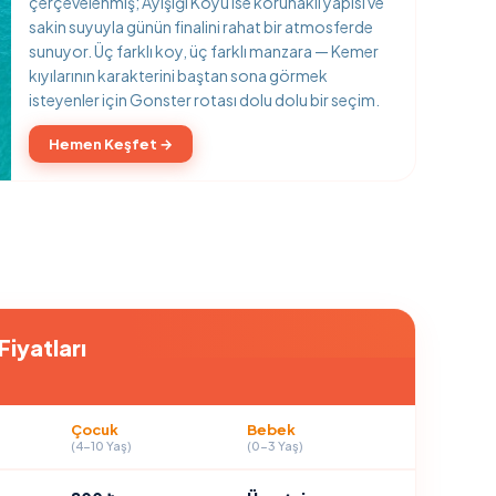
çerçevelenmiş; Ayışığı Koyu ise korunaklı yapısı ve
sakin suyuyla günün finalini rahat bir atmosferde
sunuyor. Üç farklı koy, üç farklı manzara — Kemer
kıyılarının karakterini baştan sona görmek
isteyenler için Gonster rotası dolu dolu bir seçim.
Hemen Keşfet →
iyatları
Çocuk
Bebek
(4-10 Yaş)
(0-3 Yaş)