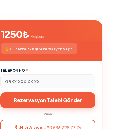
1250₺
/ kişi başı
Bu hafta 77 kişi rezervasyon yaptı
TELEFON NO
*
Rezervasyon Talebi Gönder
veya
Bizi Arayın
+90 536 728 73 76