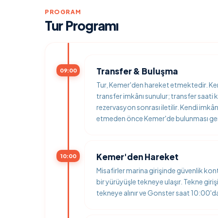
PROGRAM
Tur Programı
Transfer & Buluşma
09:00
Tur, Kemer'den hareket etmektedir. Kem
transfer imkânı sunulur; transfer saati 
rezervasyon sonrası iletilir. Kendi imkân
etmeden önce Kemer'de bulunması ger
Kemer'den Hareket
10:00
Misafirler marina girişinde güvenlik ko
bir yürüyüşle tekneye ulaşır. Tekne giri
tekneye alınır ve Gonster saat 10:00'd