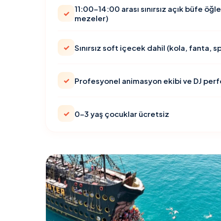
11:00-14:00 arası sınırsız açık büfe öğl
✓
mezeler)
✓
Sınırsız soft içecek dahil (kola, fanta, sp
✓
Profesyonel animasyon ekibi ve DJ per
✓
0-3 yaş çocuklar ücretsiz