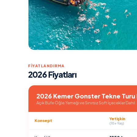
FIYATLANDIRMA
2026 Fiyatları
2026 Kemer Gonster Tekne Turu F
Açık Büfe Öğle Yemeği ve Sınırsız Soft İçecekler Dahil
Yetişkin
Konsept
(10+ Yaş)