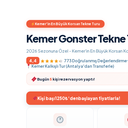
Kemer'in En Büyük Korsan Tekne Turu
Kemer Gonster Tekne 
2026 Sezonuna Özel - Kemer'in En Büyük Korsan Kons
4,4
773 Doğrulanmış Değerlendirme
Kemer Kalkışlı Tur (Antalya'dan Transferle)
Bugün
5
kişi rezervasyon yaptı!
Kişi başı
1250₺'den
başlayan fiyatlarla!