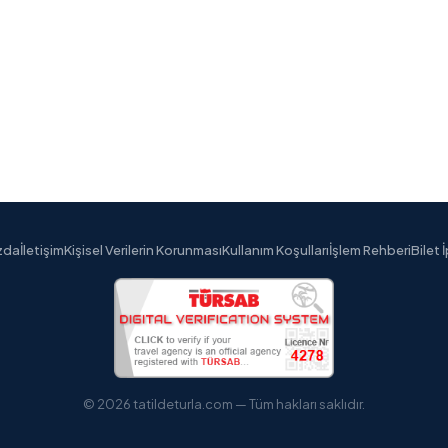
zda
İletişim
Kişisel Verilerin Korunması
Kullanım Koşulları
İşlem Rehberi
Bilet 
© 2026 tatildeturla.com — Tüm hakları saklıdır.