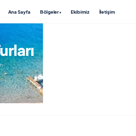
Ana Sayfa
Bölgeler
Ekibimiz
İletişim
▾
urları
un