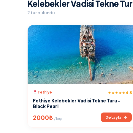
Kelebekler Vadisi Tekne Tur
2 tur bulundu
Fethiye
4.5
★★★★★
Fethiye Kelebekler Vadisi Tekne Turu -
Black Pearl
2000₺
Detaylar →
/ kişi