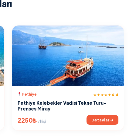
ları
Fethiye
4.4
★★★★★
Fethiye Kelebekler Vadisi Tekne Turu-
Prenses Miray
2250₺
Detaylar →
/ kişi