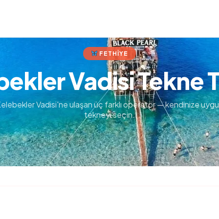
FETHIYE
ekler Vadisi Tekne T
elebekler Vadisi'ne ulaşan üç farklı operatör — kendinize uyg
tekneyi seçin.